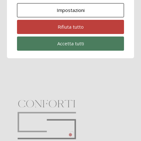
Impostazioni
Scopri la sezione dedicata alla
Cabina Armadio
Rifiuta tutto
SCOPRI DI PIÙ
Accetta tutti