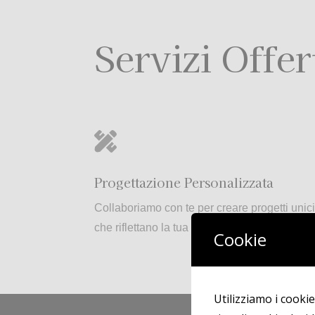
Servizi Offer

Progettazione Personalizzata
Collaboriamo con te per creare progetti unic
che riflettano la tua visione e il tuo spazio.
Cookie
Utilizziamo i cookie.