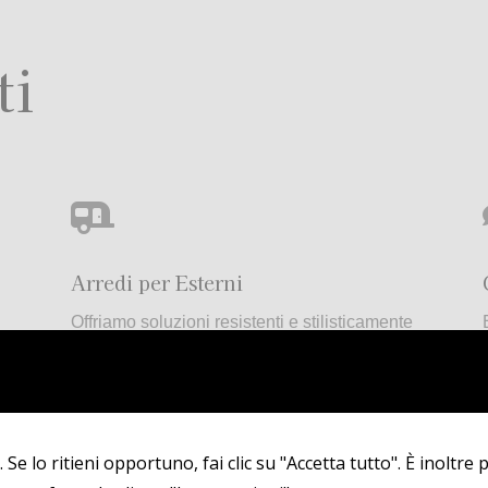
ti

Arredi per Esterni
i
Offriamo soluzioni resistenti e stilisticamente
accattivanti per i tuoi spazi all’aperto.
 Se lo ritieni opportuno, fai clic su "Accetta tutto". È inoltre p