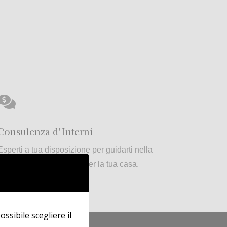

Consulenza d'Interni
Esperti a tua disposizione per guidarti nella
scelta dei mobili perfetti per la tua casa.
ossibile scegliere il